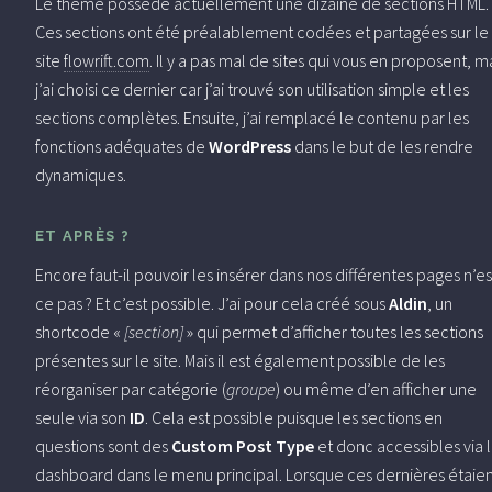
Le thème possède actuellement une dizaine de sections HTML.
Ces sections ont été préalablement codées et partagées sur le
site
flowrift.com
. Il y a pas mal de sites qui vous en proposent, m
j’ai choisi ce dernier car j’ai trouvé son utilisation simple et les
sections complètes. Ensuite, j’ai remplacé le contenu par les
fonctions adéquates de
WordPress
dans le but de les rendre
dynamiques.
ET APRÈS ?
Encore faut-il pouvoir les insérer dans nos différentes pages n’es
ce pas ? Et c’est possible. J’ai pour cela créé sous
Aldin
, un
shortcode «
[section]
» qui permet d’afficher toutes les sections
présentes sur le site. Mais il est également possible de les
réorganiser par catégorie (
groupe
) ou même d’en afficher une
seule via son
ID
. Cela est possible puisque les sections en
questions sont des
Custom Post Type
et donc accessibles via 
dashboard dans le menu principal. Lorsque ces dernières étaie