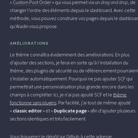
«
Custom Post Order
» qui vous permet via un
drag and drop
, de
changer l’ordre des éléments depuis le dashboard. Avec cette
méthode, vous pouvez construire vos pages depuis le dashboa
qu’Aladin vous propose.
AMÉLIORATIONS
Le thème connaîtra évidemment des améliorations. En plus
d’ajouter des sections, je ferai en sorte qu’à l’installation du
thème, des plugins de sécurité ou de référencement pourraien
s’installer automatiquement. Pourquoi ne pas ajouter
SCF
qui
permettrait une personnalisation plus grande encore dans les
champs à compléter. Ici, je n’ai pas ajouté SCF et le
thème
fonctionne sans plugins
. Par facilité, j’ai tout de même ajouté
«
classic editor
» et «
Duplicate pa
g
e
» afin d’ajouter plusieurs
sections identiques et très facilement.
Vous trouverez le dépôt sur Github à cette adresse :