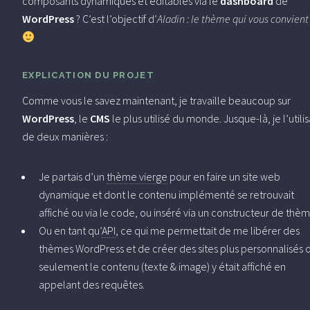
composants dynamiques et éditables via le
dashboard
de
WordPress
? C’est l’objectif d’
Aladin : le thème qui vous convient
EXPLICATION DU PROJET
Comme vous le savez maintenant, je travaille beaucoup sur
WordPress
, le
CMS
le plus utilisé du monde. Jusque-là, je l’utilis
de deux manières :
Je partais d’un
thème vierge
pour en faire un site web
dynamique et dont le contenu implémenté se retrouvait
affiché ou via le code, ou inséré via un constructeur de thèm
Ou en tant qu’
API
, ce qui me permettait de me libérer des
thèmes WordPress et de créer des sites plus personnalisés 
seulement le contenu (texte & image) y était affiché en
appelant des requêtes.