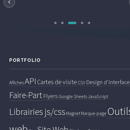
PORTFOLIO
API
Cartes de visite
Design d'interface
Affiches
CSV
Faire-Part
Flyers
Google Sheets
JavaScript
Outil
Librairies js/css
Magnet
Marque-page
web
Site Web