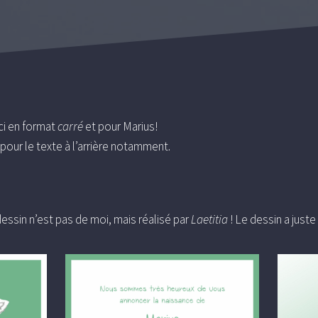
-ci en format
carré
et pour Marius!
pour le texte à l’arrière notamment.
essin n’est pas de moi, mais réalisé par
Laetitia
! Le dessin a just