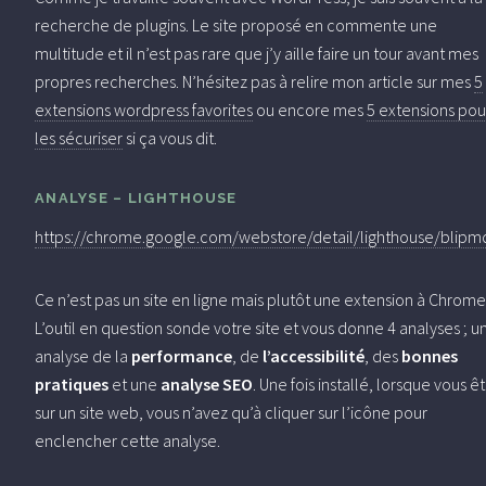
recherche de plugins. Le site proposé en commente une
multitude et il n’est pas rare que j’y aille faire un tour avant mes
propres recherches. N’hésitez pas à relire mon article sur mes
5
extensions wordpress favorites
ou encore mes
5 extensions pou
les sécuriser
si ça vous dit.
ANALYSE – LIGHTHOUSE
https://chrome.google.com/webstore/detail/lighthouse/bli
Ce n’est pas un site en ligne mais plutôt une extension à Chrome
L’outil en question sonde votre site et vous donne 4 analyses ; u
analyse de la
performance
, de
l’accessibilité
, des
bonnes
pratiques
et une
analyse SEO
. Une fois installé, lorsque vous ê
sur un site web, vous n’avez qu’à cliquer sur l’icône pour
enclencher cette analyse.