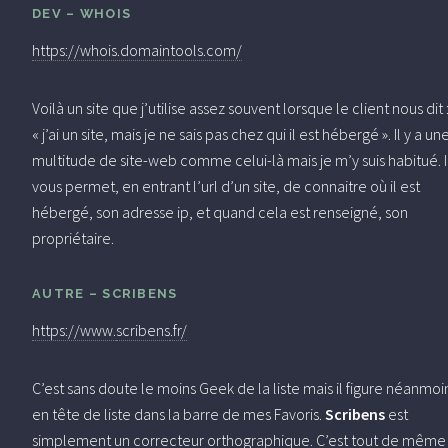
DEV – WHOIS
https://whois.domaintools.com/
Voilà un site que j’utilise assez souvent lorsque le client nous dit 
« j’ai un site, mais je ne sais pas chez qui il est hébergé ». Il y a un
multitude de site-web comme celui-là mais je m’y suis habitué. I
vous permet, en entrant l’url d’un site, de connaitre où il est
hébergé, son adresse ip, et quand cela est renseigné, son
propriétaire.
AUTRE – SCRIBENS
https://www.
scribens
.fr/
C’est sans doute le moins Geek de la liste mais il figure néanmoi
en tête de liste dans la barre de mes Favoris.
Scribens
est
simplement un correcteur orthographique. C’est tout de même